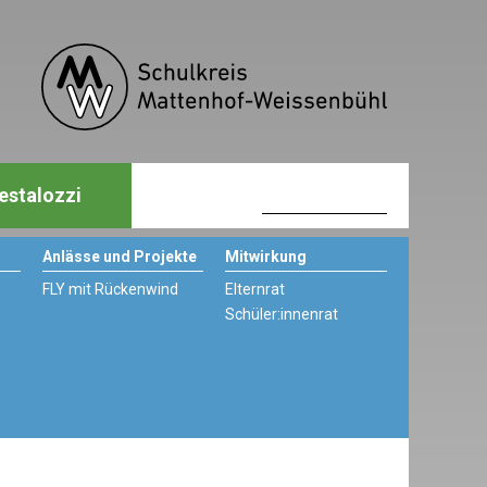
estalozzi
Anlässe und Projekte
Mitwirkung
FLY mit Rückenwind
Elternrat
Schüler:innenrat