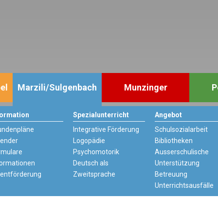
el
Marzili/Sulgenbach
Munzinger
P
formation
Spezialunterricht
Angebot
undenpläne
Integrative Förderung
Schulsozialarbeit
lender
Logopädie
Bibliotheken
rmulare
Psychomotorik
Ausserschulische
formationen
Deutsch als
Unterstützung
lentförderung
Zweitsprache
Betreuung
Unterrichtsausfälle