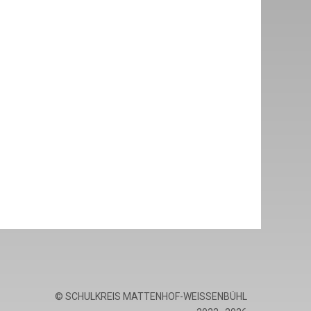
© SCHULKREIS MATTENHOF-WEISSENBÜHL