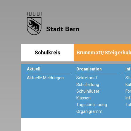
Schulkreis
Brunnmatt/Steigerhub
Aktuell
Organisation
In
Aktuelle Meldungen
Sekretariat
St
Schulleitung
Ka
Schulhäuser
Fo
Klassen
In
Tagesbetreuung
Ta
Organigramm